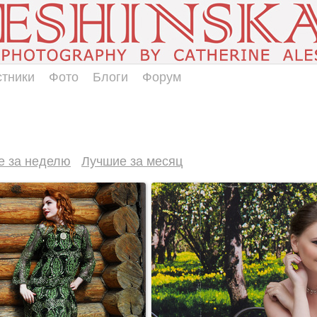
стники
Фото
Блоги
Форум
е за неделю
Лучшие за месяц