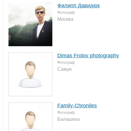
Филипп Давидюк
Фотограф
Москва
Dimas Frolov photography
Фотограф
Самуи
Family-Chroniles
Фотограф
Балашиха