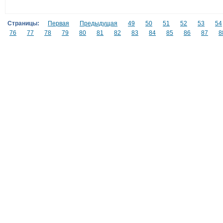
Страницы:
Первая
Предыдущая
49
50
51
52
53
54
76
77
78
79
80
81
82
83
84
85
86
87
8