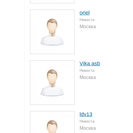
oriel
Невеста
Москва
Vika asb
Невеста
Москва
ldv13
Невеста
Москва