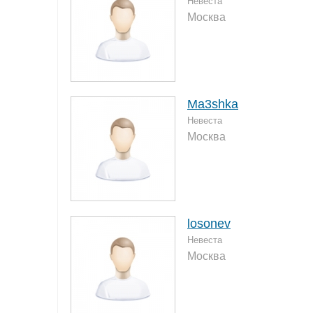
Невеста
Москва
Ma3shka
Невеста
Москва
losonev
Невеста
Москва