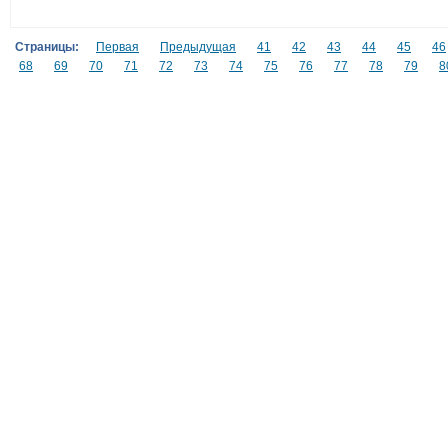
Страницы:
Первая
Предыдущая
41
42
43
44
45
46
68
69
70
71
72
73
74
75
76
77
78
79
8