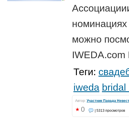
Ассоциации
номинациях 
можно посмо
IWEDA.com 
Теги:
сваде
iweda
bridal
Автор:
Участник Парада Невес
0
| 5313 просмотров