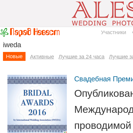
Участники
iweda
Новые
Активные
Лучшие за 24 часа
Лучшие з
Свадебная Прем
Опубликован
Международн
проводимой