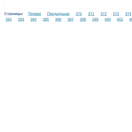
Страницы:
Первая
Предыдущая
370
371
372
373
374
392
393
394
395
396
397
398
399
400
401
4