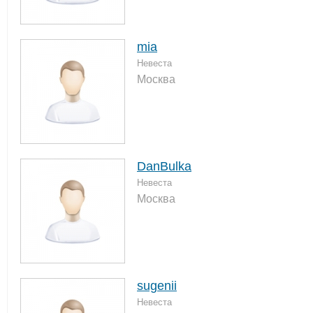
mia
Невеста
Москва
DanBulka
Невеста
Москва
sugenii
Невеста