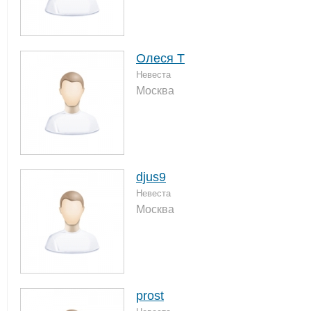
Олеся Т
Невеста
Москва
djus9
Невеста
Москва
prost