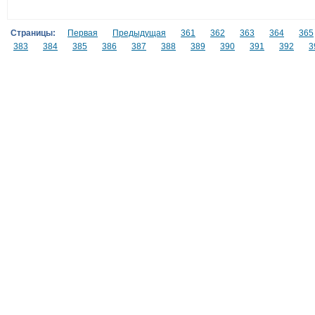
Страницы:
Первая
Предыдущая
361
362
363
364
365
383
384
385
386
387
388
389
390
391
392
3