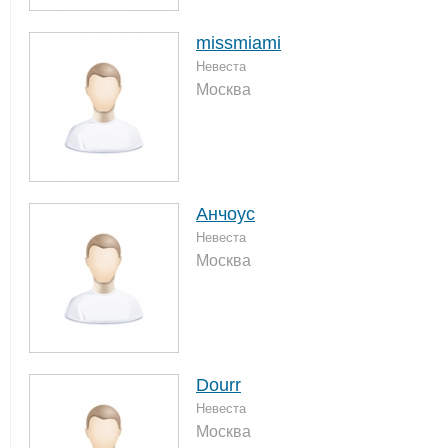
missmiami
Невеста
Москва
Анчоус
Невеста
Москва
Dourr
Невеста
Москва