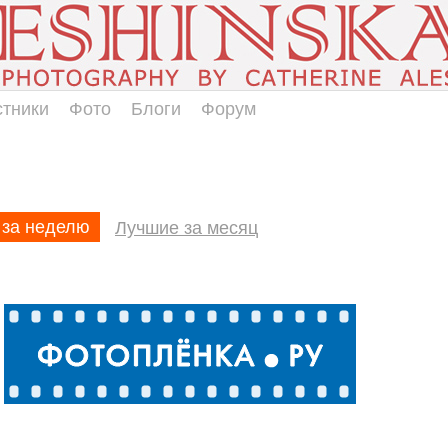
стники
Фото
Блоги
Форум
 за неделю
Лучшие за месяц