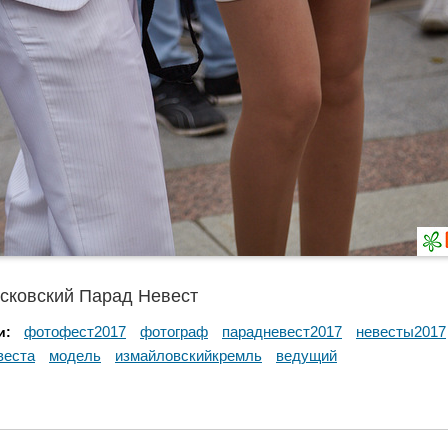
сковский Парад Невест
фотофест2017
фотограф
парадневест2017
невесты2017
и:
веста
модель
измайловскийкремль
ведущий