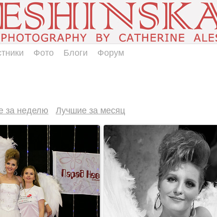
стники
Фото
Блоги
Форум
е за неделю
Лучшие за месяц