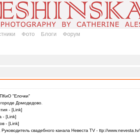
стники
Фото
Блоги
Форум
 ПКиО "Елочки"
 городе Домодедово.
я - [Link]
- [Link]
 - [Link]
Руководитель свадебного канала Невеста TV - ttp://www.nevesta.tv/